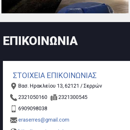
ΕΠΙΚΟΙΝΩΝΙΑ
ΣΤΟΙΧΕΙΑ ΕΠΙΚΟΙΝΩΝΙΑΣ
Βασ. Ηρακλείου 13, 62121 / Σερρών
2321050160
2321300545
6909098038
eraserres@gmail.com